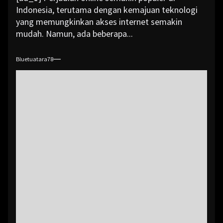
Indonesia, terutama dengan kemajuan teknologi
yang memungkinkan akses internet semakin
mudah. Namun, ada beberapa...
Bluetuatara78