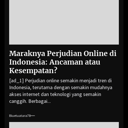
Maraknya Perjudian Online di
Indonesia: Ancaman atau
Kesempatan?
[ad_1] Perjudian online semakin menjadi tren di
Indonesia, terutama dengan semakin mudahnya
akses internet dan teknologi yang semakin
canggih. Berbagai...
Bluetuatara78