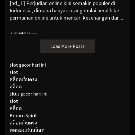
[ad_1] Perjudian online kini semakin populer di
Indonesia, dimana banyak orang mulai beralih ke
permainan online untuk mencari kesenangan dan...
Bluetuatara78
Load More Posts
slot gacor hari ini
slot
สล็อตเว็บตรง
สล็อต
situs gacor hari ini
slot
สล็อต
Bronco Spirit
สล็อตเว็บตรง
ทดลองเล่นสล็อต