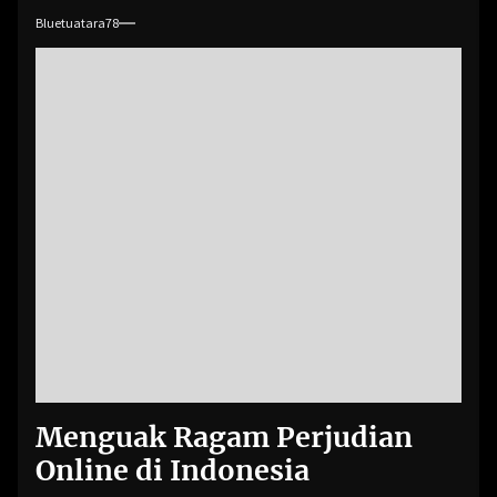
Bluetuatara78
Menguak Ragam Perjudian
Online di Indonesia