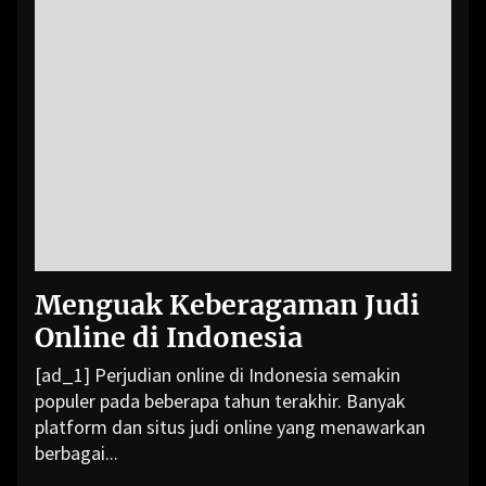
Menguak Keberagaman Judi
Online di Indonesia
[ad_1] Perjudian online di Indonesia semakin
populer pada beberapa tahun terakhir. Banyak
platform dan situs judi online yang menawarkan
berbagai...