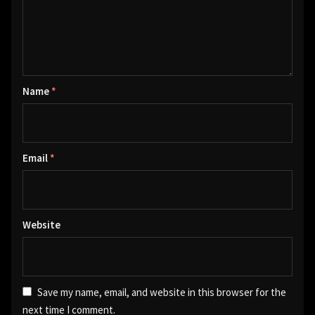
Name
*
Email
*
Website
Save my name, email, and website in this browser for the
next time I comment.