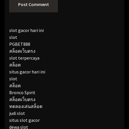
slot gacor hari ini
slot
PGBET888
สล็อตเว็บตรง
slot terpercaya
สล็อต
situs gacor hari ini
slot
สล็อต
Bronco Spirit
สล็อตเว็บตรง
ทดลองเล่นสล็อต
judi slot
situs slot gacor
dewa slot