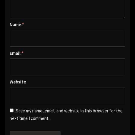
Name
*
Email
*
Website
Save my name, email, and website in this browser for the
next time I comment.